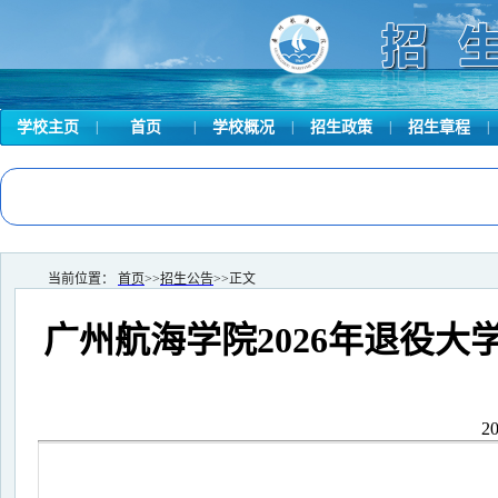
学校主页
|
首页
|
学校概况
|
招生政策
|
招生章程
|
当前位置：
首页
>>
招生公告
>>
正文
广州航海学院2026年退役
2